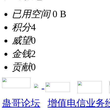
已用空间
0 B
积分
4
威望
0
金钱
2
贡献
0
蛊哥论坛
增值电信业务经