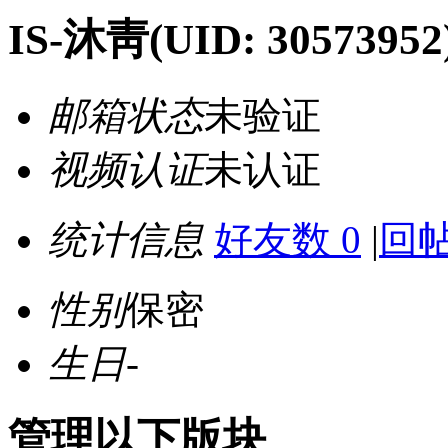
IS-沐靑
(UID: 30573952
邮箱状态
未验证
视频认证
未认证
统计信息
好友数 0
|
回帖
性别
保密
生日
-
管理以下版块