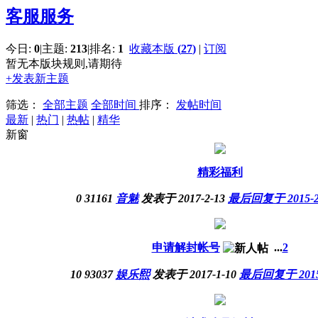
客服服务
今日:
0
|
主题:
213
|
排名:
1
收藏本版
(
27
)
|
订阅
暂无本版块规则,请期待
+发表新主题
筛选：
全部主题
全部时间
排序：
发帖时间
最新
|
热门
|
热帖
|
精华
新窗
精彩福利
0
31161
音魅
发表于 2017-2-13
最后回复于 2015-2-
申请解封帐号
...
2
10
93037
娱乐熙
发表于 2017-1-10
最后回复于 2015-2