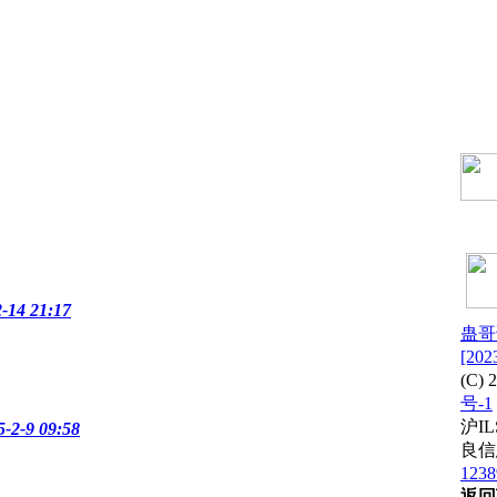
14 21:17
蛊哥
[202
(C) 
号-1
沪IL
-9 09:58
良信息
1238
返回