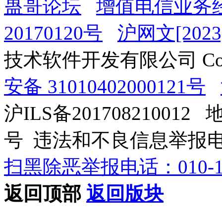
蛊哥论坛
增值电信业务经
20170120号
沪网文[2023]
技术软件开发有限公司 Copyrig
安备 31010402000121号
沪ILS备201708210012
号 违法和不良信息举报电话：0
扫黑除恶举报电话：010-12
返回顶部
返回版块