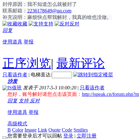
封停原因：我不知道怎么就被封了
联系邮箱：
2236178649@qq.com
补充说明：麻烦快点帮我解封，我真的啥也没做。
收藏
支持
反对
回复
使用道具
举报
正序浏览
|
最新评论
只看该作者
|
电梯直达:
沙发
IS值班
发表于 2017-5-3 10:00:20
|
只看该作者
您好，账号解封请您点击该页面：
http://ispeak.cn/forum.php
回复
支持
反对
使用道具
举报
高级模式
B
Color
Image
Link
Quote
Code
Smilies
您需要登录后才可以回帖
登录
|
立即注册