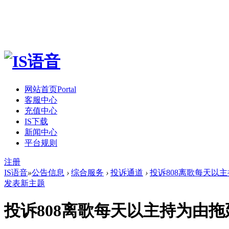
网站首页
Portal
客服中心
充值中心
IS下载
新闻中心
平台规则
注册
IS语音
»
公告信息
›
综合服务
›
投诉通道
›
投诉808离歌每天以主
发表新主题
投诉808离歌每天以主持为由