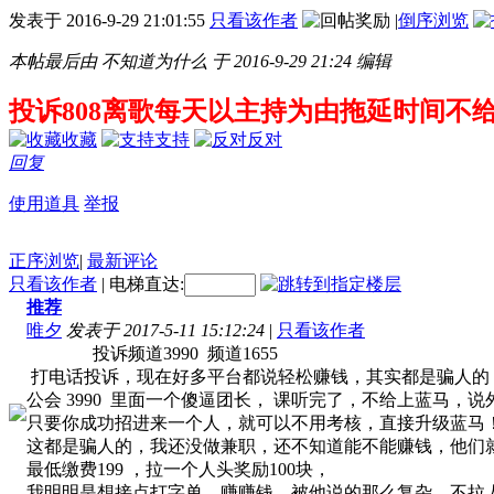
发表于
2016-9-29 21:01:55
只看该作者
|
倒序浏览
本帖最后由 不知道为什么 于 2016-9-29 21:24 编辑
投诉808离歌每天以主持为由拖延时间
收藏
支持
反对
回复
使用道具
举报
正序浏览
|
最新评论
只看该作者
|
电梯直达:
推荐
唯夕
发表于 2017-5-11 15:12:24
|
只看该作者
投诉频道3990 频道1655
打电话投诉，现在好多平台都说轻松赚钱，其实都是骗人的
公会 3990 里面一个傻逼团长， 课听完了，不给上蓝马，
只要你成功招进来一个人，就可以不用考核，直接升级蓝马
这都是骗人的，我还没做兼职，还不知道能不能赚钱，他们
最低缴费199 ，拉一个人头奖励100块，
我明明是想接点打字单，赚赚钱，被他说的那么复杂，不拉