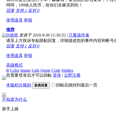
呵呵，199块人民币，给你们全家买药吃！
回复
支持
2
反对
0
使用道具
举报
推荐
IS值班
发表于 2016-9-30 11:56:52
|
只看该作者
请至上方投诉专贴跟帖回复，详细描述您的事件内容和帐号
回复
支持
1
反对
0
使用道具
举报
高级模式
B
Color
Image
Link
Quote
Code
Smilies
您需要登录后才可以回帖
登录
|
立即注册
本版积分规则
回帖后跳转到最后一页
发表回复
不知道为什么
新手上路