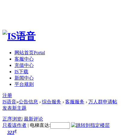
网站首页
Portal
客服中心
充值中心
IS下载
新闻中心
平台规则
注册
IS语音
»
公告信息
›
综合服务
›
客服服务
›
万人群申请帖
发表新主题
正序浏览
|
最新评论
只看该作者
|
电梯直达:
#
321