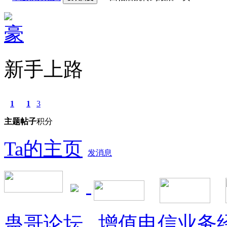
豪
新手上路
1
1
3
主题
帖子
积分
Ta的主页
发消息
蛊哥论坛
增值电信业务经