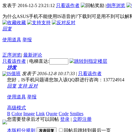
发表于
2016-12-5 23:21:12
只看该作者
|
倒序浏览
为什么ASUS手机不能使用IS语音的?下载到可是用不到可以解释
收藏
支持
反对
回复
使用道具
举报
正序浏览
|
最新评论
只看该作者
|
电梯直达:
沙发
IS值班
发表于 2016-12-8 10:17:33
|
只看该作者
您好，IS手机问题请您加入该QQ群进行咨询：137724914
回复
支持
反对
使用道具
举报
高级模式
B
Color
Image
Link
Quote
Code
Smilies
您需要登录后才可以回帖
登录
|
立即注册
本版积分规则
回帖后跳转到最后一页
发表回复