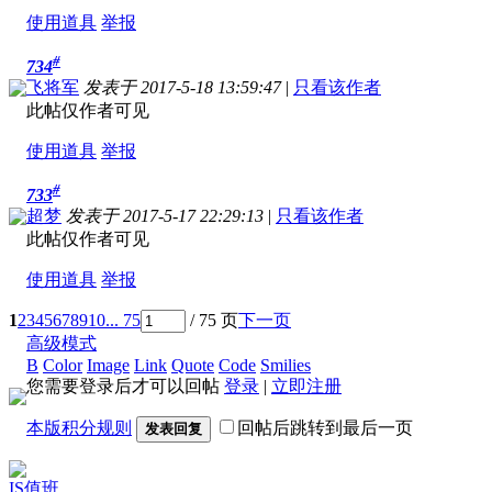
使用道具
举报
#
734
飞将军
发表于 2017-5-18 13:59:47
|
只看该作者
此帖仅作者可见
使用道具
举报
#
733
超梦
发表于 2017-5-17 22:29:13
|
只看该作者
此帖仅作者可见
使用道具
举报
1
2
3
4
5
6
7
8
9
10
... 75
/ 75 页
下一页
高级模式
B
Color
Image
Link
Quote
Code
Smilies
您需要登录后才可以回帖
登录
|
立即注册
本版积分规则
回帖后跳转到最后一页
发表回复
IS值班