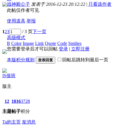
战神殿公子
发表于 2016-12-23 20:12:22
|
只看该作者
此帖仅作者可见
使用道具
举报
1
2
3
/ 3 页
下一页
高级模式
B
Color
Image
Link
Quote
Code
Smilies
您需要登录后才可以回帖
登录
|
立即注册
本版积分规则
回帖后跳转到最后一页
发表回复
IS值班
版主
12
1816
3728
主题
帖子
积分
Ta的主页
发消息