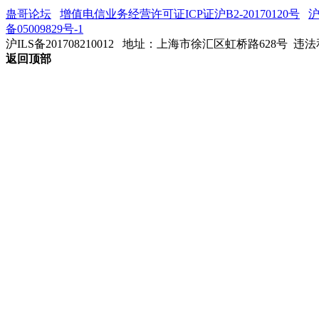
蛊哥论坛
增值电信业务经营许可证ICP证沪B2-20170120号
沪
备05009829号-1
沪ILS备201708210012
地址：上海市徐汇区虹桥路628号 违法和不
返回顶部