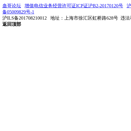
蛊哥论坛
增值电信业务经营许可证ICP证沪B2-20170120号
沪
备05009829号-1
沪ILS备201708210012
地址：上海市徐汇区虹桥路628号 违法和不
返回顶部