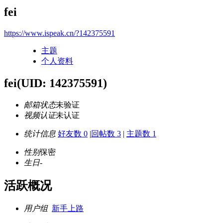
fei
https://www.ispeak.cn/?142375591
主题
个人资料
fei
(UID: 142375591)
邮箱状态
未验证
视频认证
未认证
统计信息
好友数 0
|
回帖数 3
|
主题数 1
性别
保密
生日
-
活跃概况
用户组
新手上路