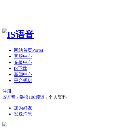
网站首页
Portal
客服中心
充值中心
IS下载
新闻中心
平台规则
注册
IS语音
›
举报106频道
›
个人资料
加为好友
发送消息