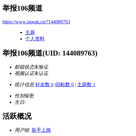
举报106频道
https://www.ispeak.cn/?144089763
主题
个人资料
举报106频道
(UID: 144089763)
邮箱状态
未验证
视频认证
未认证
统计信息
好友数 0
|
回帖数 0
|
主题数 1
性别
保密
生日
-
活跃概况
用户组
新手上路