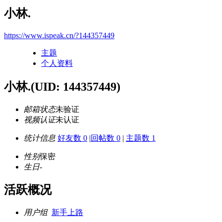
小林.
https://www.ispeak.cn/?144357449
主题
个人资料
小林.
(UID: 144357449)
邮箱状态
未验证
视频认证
未认证
统计信息
好友数 0
|
回帖数 0
|
主题数 1
性别
保密
生日
-
活跃概况
用户组
新手上路