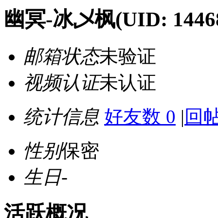
幽冥-冰乄枫
(UID: 1446
邮箱状态
未验证
视频认证
未认证
统计信息
好友数 0
|
回帖
性别
保密
生日
-
活跃概况