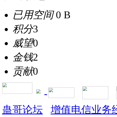
已用空间
0 B
积分
3
威望
0
金钱
2
贡献
0
蛊哥论坛
增值电信业务经