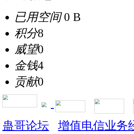
已用空间
0 B
积分
8
威望
0
金钱
4
贡献
0
蛊哥论坛
增值电信业务经