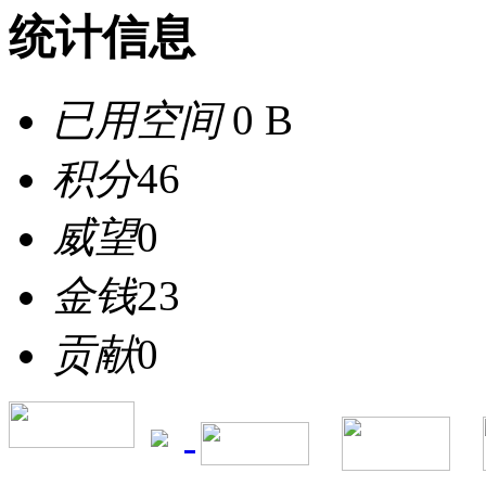
统计信息
已用空间
0 B
积分
46
威望
0
金钱
23
贡献
0