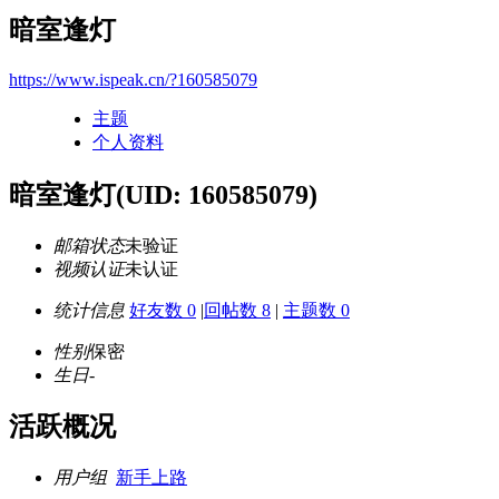
暗室逢灯
https://www.ispeak.cn/?160585079
主题
个人资料
暗室逢灯
(UID: 160585079)
邮箱状态
未验证
视频认证
未认证
统计信息
好友数 0
|
回帖数 8
|
主题数 0
性别
保密
生日
-
活跃概况
用户组
新手上路