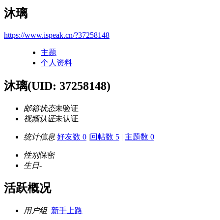
沐璃
https://www.ispeak.cn/?37258148
主题
个人资料
沐璃
(UID: 37258148)
邮箱状态
未验证
视频认证
未认证
统计信息
好友数 0
|
回帖数 5
|
主题数 0
性别
保密
生日
-
活跃概况
用户组
新手上路