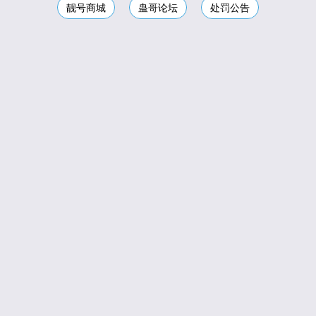
靓号商城
蛊哥论坛
处罚公告