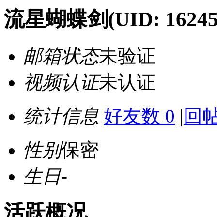
流星蝴蝶剑
(UID: 1624
邮箱状态
未验证
视频认证
未认证
统计信息
好友数 0
|
回帖
性别
保密
生日
-
活跃概况