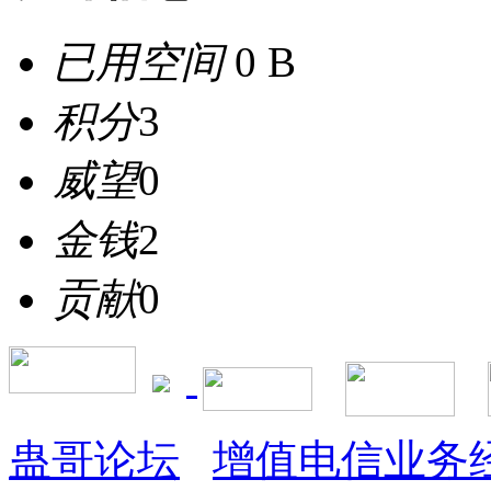
已用空间
0 B
积分
3
威望
0
金钱
2
贡献
0
蛊哥论坛
增值电信业务经