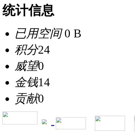
统计信息
已用空间
0 B
积分
24
威望
0
金钱
14
贡献
0