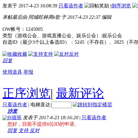
发表于
2017-4-23 16:08:39
只看该作者
|
倒序浏览
本帖最后由 同城旺林商k歌 于 2017-4-23 22:37 编辑
OW帐号：1245005
类型（游戏公会、游戏直播公会、娱乐公会）:娱乐公会
自选ID（最少3个以上备选ID）：5245（不存在）、2825（不
收藏
支持
反对
回复
使用道具
举报
正序浏览
|
最新评论
只看该作者
|
电梯直达:
沙发
IS值班
发表于 2017-4-23 18:16:20
|
只看该作者
您好，目前不提供6位ID的申请。
回复
支持
反对