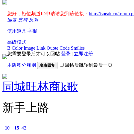
您好，短位频道ID申请请您到该链接：
http://ispeak.cn/forum
回复
支持
反对
使用道具
举报
高级模式
B
Color
Image
Link
Quote
Code
Smilies
您需要登录后才可以回帖
登录
|
立即注册
本版积分规则
回帖后跳转到最后一页
发表回复
同城旺林商k歌
新手上路
10
15
42