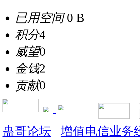
已用空间
0 B
积分
4
威望
0
金钱
2
贡献
0
蛊哥论坛
增值电信业务经